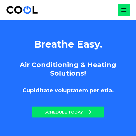
Skip
to
MAI
content
MEN
Breathe Easy.
Air Conditioning & Heating
Solutions!
Cupiditate voluptatem per etia.
SCHEDULE TODAY