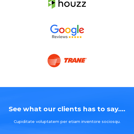
See what our clients has to say....
Cupiditate voluptatem per etiam inventore sociosqu.