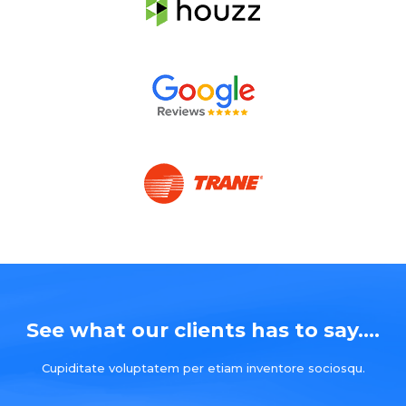
See what our clients has to say....
Cupiditate voluptatem per etiam inventore sociosqu.