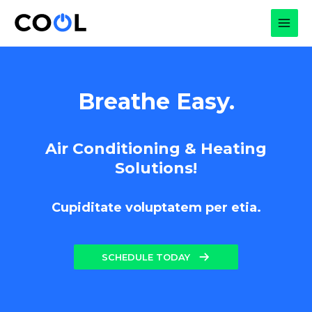
Skip
to
MAI
content
MEN
Breathe Easy.
Air Conditioning & Heating
Solutions!
Cupiditate voluptatem per etia.
SCHEDULE TODAY