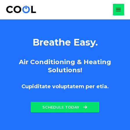
Skip
to
MAI
content
MEN
Breathe Easy.
Air Conditioning & Heating
Solutions!
Cupiditate voluptatem per etia.
SCHEDULE TODAY