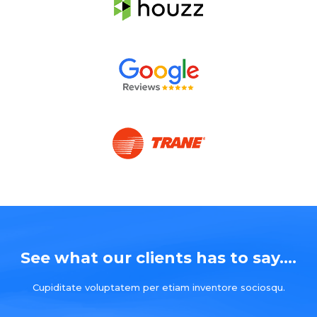
See what our clients has to say....
Cupiditate voluptatem per etiam inventore sociosqu.