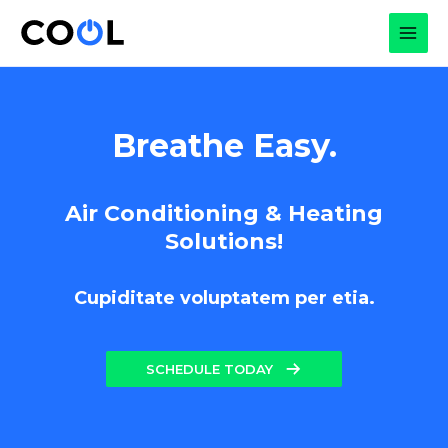
Skip
to
MAI
content
MEN
Breathe Easy.
Air Conditioning & Heating
Solutions!
Cupiditate voluptatem per etia.
SCHEDULE TODAY