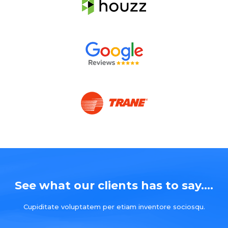
See what our clients has to say....
Cupiditate voluptatem per etiam inventore sociosqu.