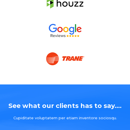
See what our clients has to say....
Cupiditate voluptatem per etiam inventore sociosqu.