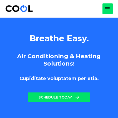
Skip
to
MAI
content
MEN
Breathe Easy.
Air Conditioning & Heating
Solutions!
Cupiditate voluptatem per etia.
SCHEDULE TODAY