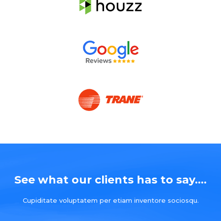
See what our clients has to say....
Cupiditate voluptatem per etiam inventore sociosqu.