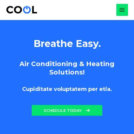
Skip
to
MAI
content
MEN
Breathe Easy.
Air Conditioning & Heating
Solutions!
Cupiditate voluptatem per etia.
SCHEDULE TODAY