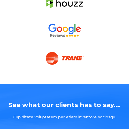
See what our clients has to say....
Cupiditate voluptatem per etiam inventore sociosqu.