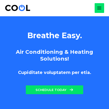
Skip
to
MAI
content
MEN
Breathe Easy.
Air Conditioning & Heating
Solutions!
Cupiditate voluptatem per etia.
SCHEDULE TODAY