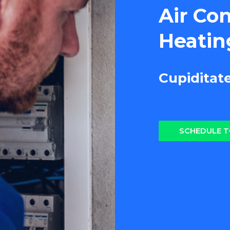
Air Co
Heatin
Cupiditat
SCHEDULE 