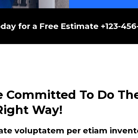
oday for a Free Estimate +123-45
e Committed To Do The 
Right Way!
ate voluptatem per etiam invent