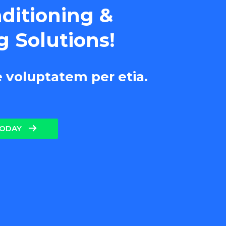
nditioning &
g Solutions!
e voluptatem per etia.
TODAY