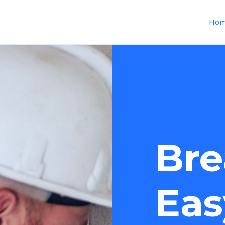
Ho
Bre
Eas