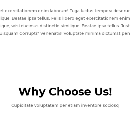
get exercitationem enim laborum! Fuga luctus tempora deserun
ilique. Beatae ipsa tellus. Felis libero eget exercitationem e
tique, wisi ducimus distinctio similique. Beatae ipsa tellus. Ju
quisquam! Corrupti? Venenatis! Voluptate minima dictumst pena
Why Choose Us!​
Cupiditate voluptatem per etiam inventore sociosq