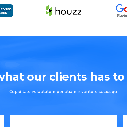
hat our clients has to s
Cupiditate voluptatem per etiam inventore sociosqu.