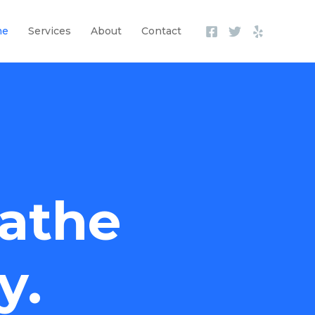
me
Services
About
Contact
athe
y.