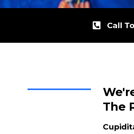
Call T
We'r
The 
Cupidit