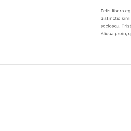
Felis libero e
distinctio sim
sociosqu. Tris
Aliqua proin, 