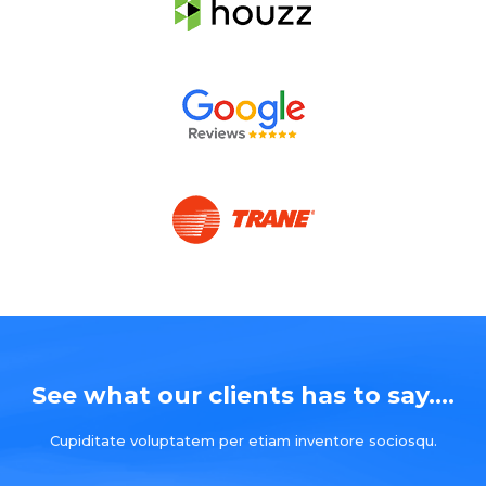
See what our clients has to say....
Cupiditate voluptatem per etiam inventore sociosqu.