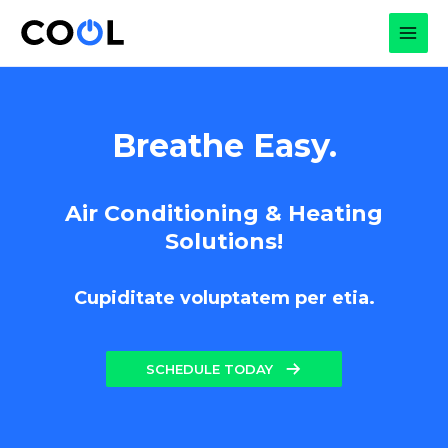
Skip
to
MAI
content
MEN
Breathe Easy.
Air Conditioning & Heating
Solutions!
Cupiditate voluptatem per etia.
SCHEDULE TODAY