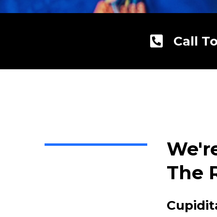
Call T
We'r
The 
Cupidit