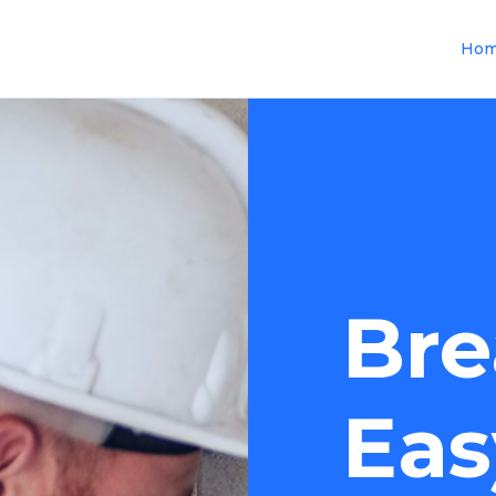
Ho
Bre
Eas