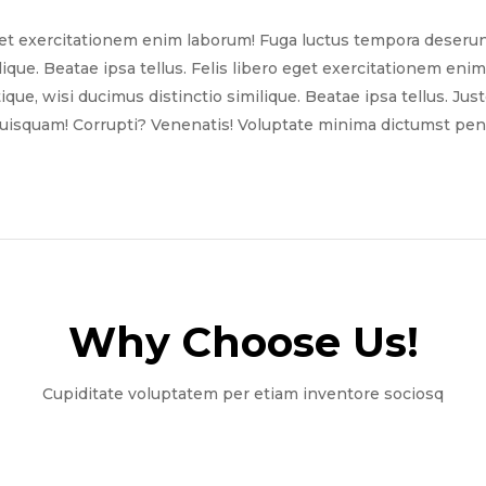
get exercitationem enim laborum! Fuga luctus tempora deserun
ilique. Beatae ipsa tellus. Felis libero eget exercitationem e
tique, wisi ducimus distinctio similique. Beatae ipsa tellus. Ju
quisquam! Corrupti? Venenatis! Voluptate minima dictumst pena
Why Choose Us!​
Cupiditate voluptatem per etiam inventore sociosq