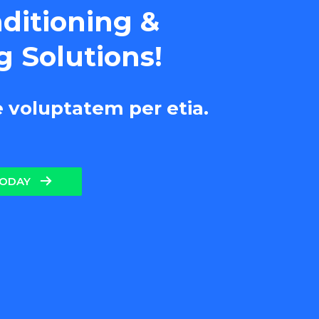
nditioning &
g Solutions!
e voluptatem per etia.
TODAY