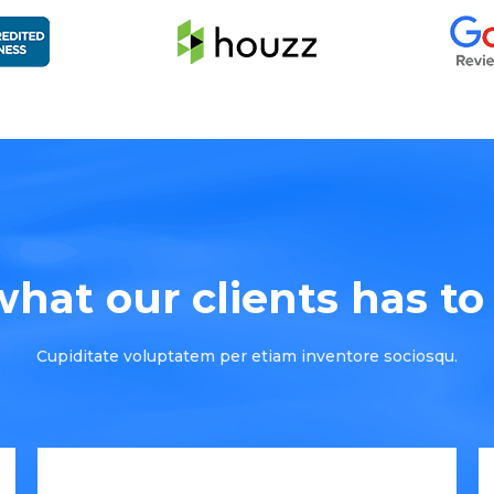
hat our clients has to s
Cupiditate voluptatem per etiam inventore sociosqu.