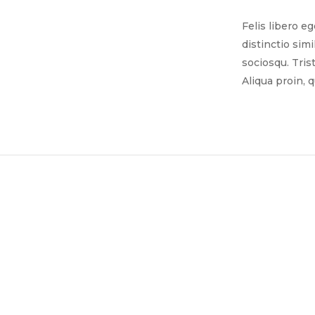
Felis libero e
distinctio sim
sociosqu. Tris
Aliqua proin, 