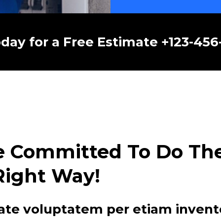
oday for a Free Estimate +123-45
e Committed To Do The 
Right Way!
ate voluptatem per etiam invent