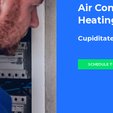
Air Co
Heatin
Cupiditat
SCHEDULE 