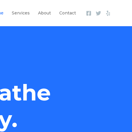
me
Services
About
Contact
athe
y.