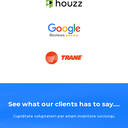
See what our clients has to say....
Cupiditate voluptatem per etiam inventore sociosqu.