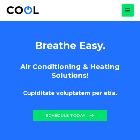
Skip
to
MAI
content
MEN
Breathe Easy.
Air Conditioning & Heating
Solutions!
Cupiditate voluptatem per etia.
SCHEDULE TODAY