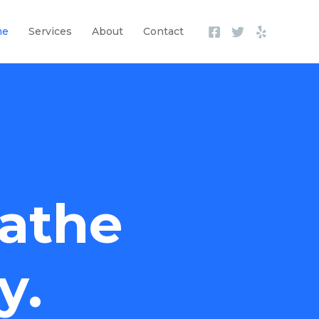
me
Services
About
Contact
athe
y.