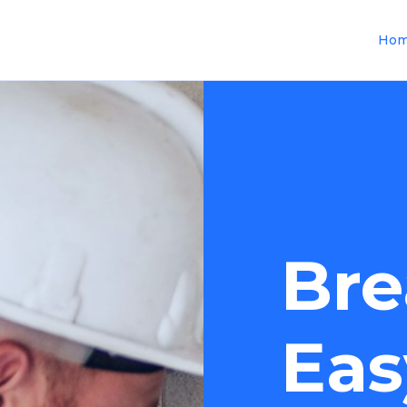
Ho
Bre
Eas