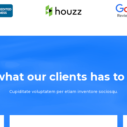
hat our clients has to s
Cupiditate voluptatem per etiam inventore sociosqu.