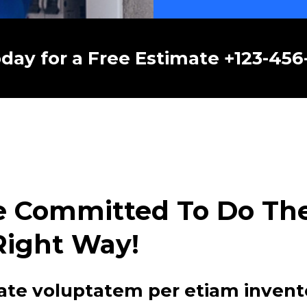
oday for a Free Estimate +123-45
e Committed To Do The 
Right Way!
ate voluptatem per etiam invent