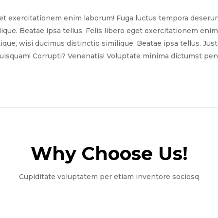
get exercitationem enim laborum! Fuga luctus tempora deserun
ilique. Beatae ipsa tellus. Felis libero eget exercitationem e
tique, wisi ducimus distinctio similique. Beatae ipsa tellus. Ju
quisquam! Corrupti? Venenatis! Voluptate minima dictumst pena
Why Choose Us!​
Cupiditate voluptatem per etiam inventore sociosq