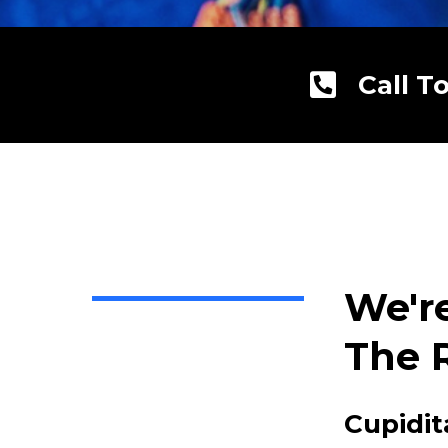
Call T
We'r
The 
Cupidit