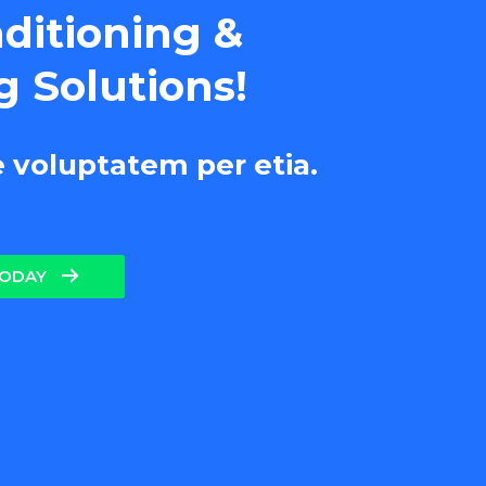
nditioning &
g Solutions!
e voluptatem per etia.
TODAY