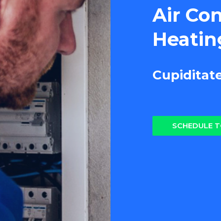
Air Co
Heatin
Cupiditat
SCHEDULE 