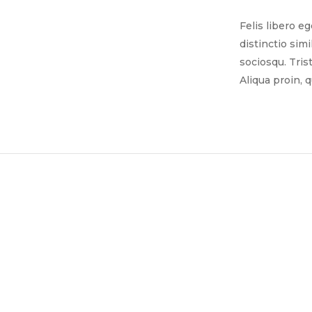
Felis libero e
distinctio sim
sociosqu. Tris
Aliqua proin, 