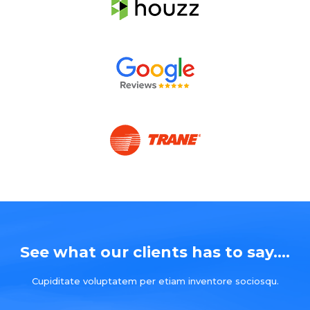
See what our clients has to say....
Cupiditate voluptatem per etiam inventore sociosqu.