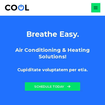
Skip
to
MAI
content
MEN
Breathe Easy.
Air Conditioning & Heating
Solutions!
Cupiditate voluptatem per etia.
SCHEDULE TODAY