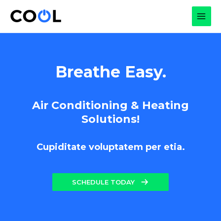
Skip
to
MAI
content
MEN
Breathe Easy.
Air Conditioning & Heating
Solutions!
Cupiditate voluptatem per etia.
SCHEDULE TODAY