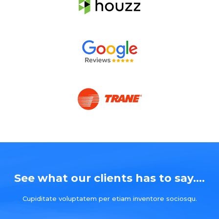
See what our clients has to say....
Cupiditate voluptatem per etiam inventore sociosqu.