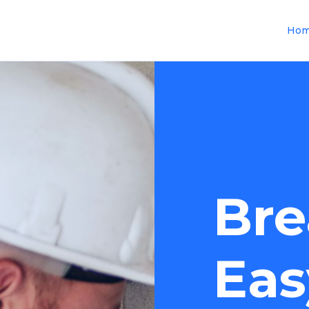
Ho
Bre
Eas