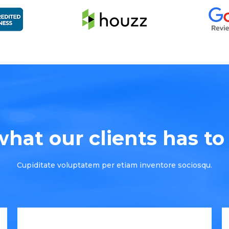
hat our clients has to s
Cupiditate voluptatem per etiam inventore sociosqu.