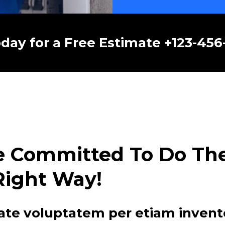
oday for a Free Estimate +123-45
e Committed To Do The 
Right Way!
ate voluptatem per etiam invent