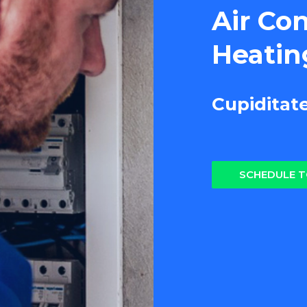
Air Co
Heatin
Cupiditat
SCHEDULE 