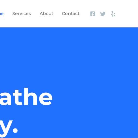
me
Services
About
Contact
athe
y.