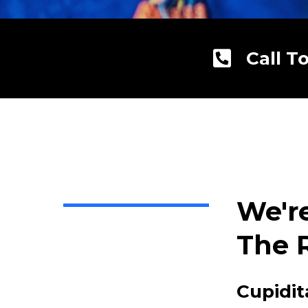
Call T
We'r
The 
Cupidit