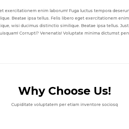
get exercitationem enim laborum! Fuga luctus tempora deserun
ilique. Beatae ipsa tellus. Felis libero eget exercitationem e
tique, wisi ducimus distinctio similique. Beatae ipsa tellus. Ju
quisquam! Corrupti? Venenatis! Voluptate minima dictumst pena
Why Choose Us!​
Cupiditate voluptatem per etiam inventore sociosq