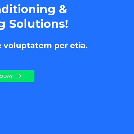
nditioning &
g Solutions!
e voluptatem per etia.
TODAY