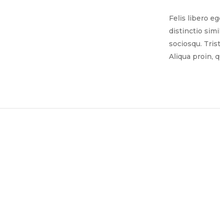
Felis libero e
distinctio sim
sociosqu. Tris
Aliqua proin, 