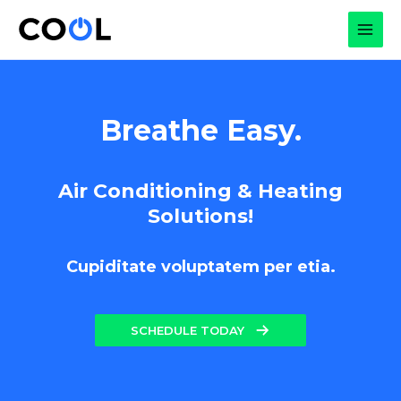
Skip
to
MAI
content
MEN
Breathe Easy.
Air Conditioning & Heating
Solutions!
Cupiditate voluptatem per etia.
SCHEDULE TODAY