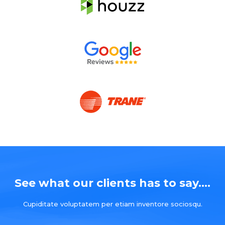
See what our clients has to say....
Cupiditate voluptatem per etiam inventore sociosqu.