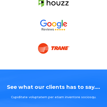
See what our clients has to say....
Cupiditate voluptatem per etiam inventore sociosqu.