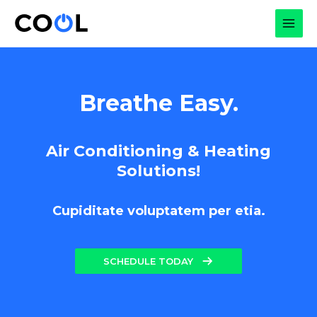
Skip
to
MAI
content
MEN
Breathe Easy.
Air Conditioning & Heating
Solutions!
Cupiditate voluptatem per etia.
SCHEDULE TODAY