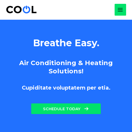
Skip
to
MAI
content
MEN
Breathe Easy.
Air Conditioning & Heating
Solutions!
Cupiditate voluptatem per etia.
SCHEDULE TODAY