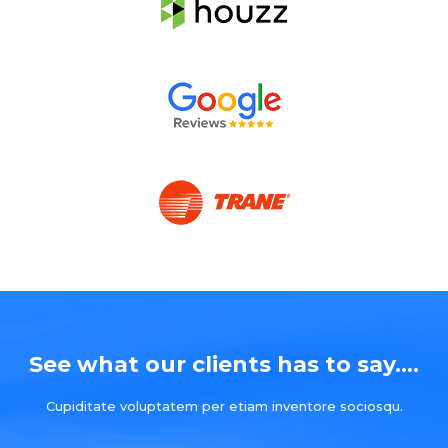
See what our clients has to say....
Cupiditate voluptatem per etiam inventore sociosqu.