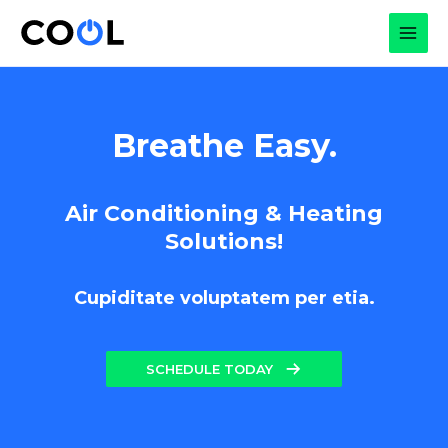
Skip
to
MAI
content
MEN
Breathe Easy.
Air Conditioning & Heating
Solutions!
Cupiditate voluptatem per etia.
SCHEDULE TODAY