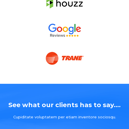
See what our clients has to say....
Cupiditate voluptatem per etiam inventore sociosqu.