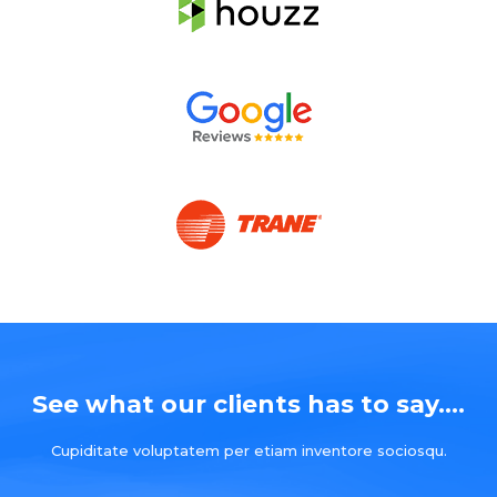
See what our clients has to say....
Cupiditate voluptatem per etiam inventore sociosqu.