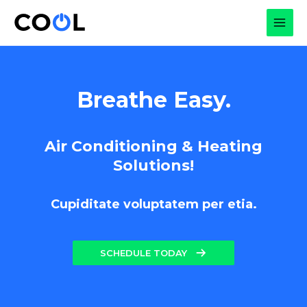
Skip
to
MAI
content
MEN
Breathe Easy.
Air Conditioning & Heating
Solutions!
Cupiditate voluptatem per etia.
SCHEDULE TODAY