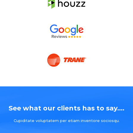
See what our clients has to say....
Cupiditate voluptatem per etiam inventore sociosqu.