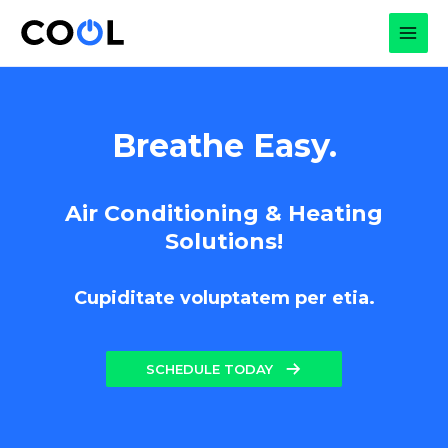
Skip
to
MAI
content
MEN
Breathe Easy.
Air Conditioning & Heating
Solutions!
Cupiditate voluptatem per etia.
SCHEDULE TODAY