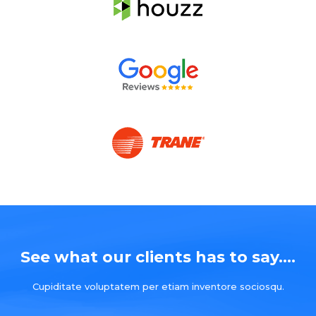
See what our clients has to say....
Cupiditate voluptatem per etiam inventore sociosqu.