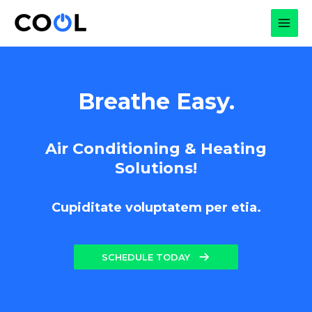
Skip
to
MAI
content
MEN
Breathe Easy.
Air Conditioning & Heating
Solutions!
Cupiditate voluptatem per etia.
SCHEDULE TODAY