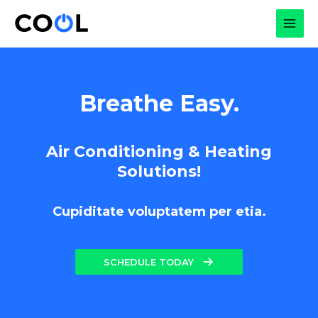
Skip
to
MAI
content
MEN
Breathe Easy.
Air Conditioning & Heating
Solutions!
Cupiditate voluptatem per etia.
SCHEDULE TODAY