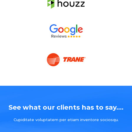
See what our clients has to say....
Cupiditate voluptatem per etiam inventore sociosqu.