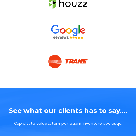
See what our clients has to say....
Cupiditate voluptatem per etiam inventore sociosqu.