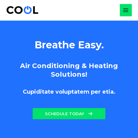
Skip
to
MAI
content
MEN
Breathe Easy.
Air Conditioning & Heating
Solutions!
Cupiditate voluptatem per etia.
SCHEDULE TODAY