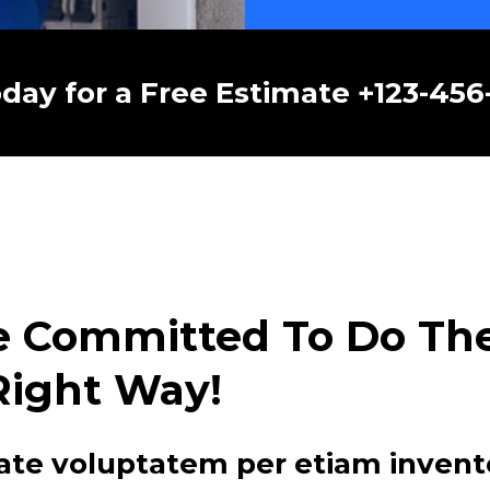
oday for a Free Estimate +123-45
e Committed To Do The 
Right Way!
ate voluptatem per etiam invent