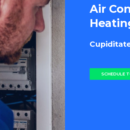
Air Co
Heatin
Cupiditat
SCHEDULE 