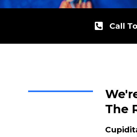
Call T
We'r
The 
Cupidit