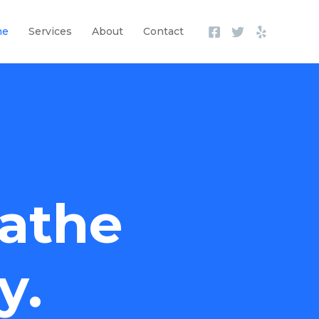
me
Services
About
Contact
athe
y.