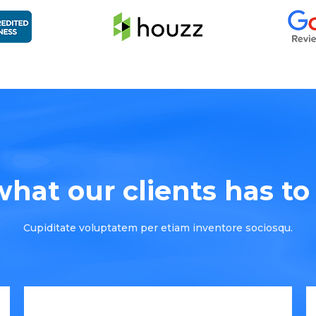
hat our clients has to s
Cupiditate voluptatem per etiam inventore sociosqu.