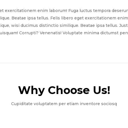
get exercitationem enim laborum! Fuga luctus tempora deserun
ilique. Beatae ipsa tellus. Felis libero eget exercitationem e
tique, wisi ducimus distinctio similique. Beatae ipsa tellus. Ju
quisquam! Corrupti? Venenatis! Voluptate minima dictumst pena
Why Choose Us!​
Cupiditate voluptatem per etiam inventore sociosq