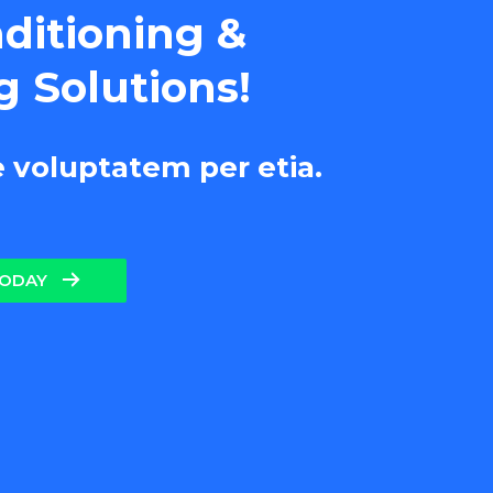
nditioning &
g Solutions!
e voluptatem per etia.
TODAY