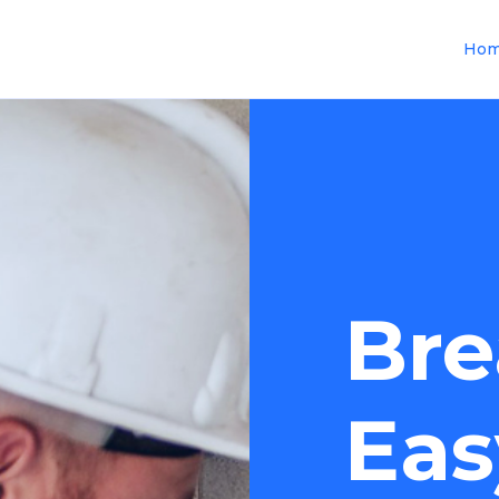
Ho
Bre
Eas