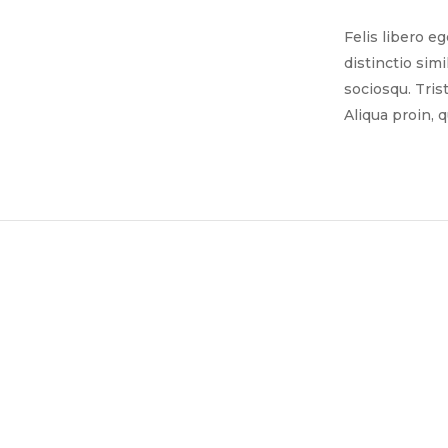
Felis libero e
distinctio sim
sociosqu. Tris
Aliqua proin, 