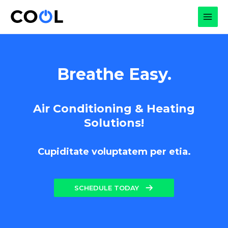
Skip
to
MAI
content
MEN
Breathe Easy.
Air Conditioning & Heating
Solutions!
Cupiditate voluptatem per etia.
SCHEDULE TODAY