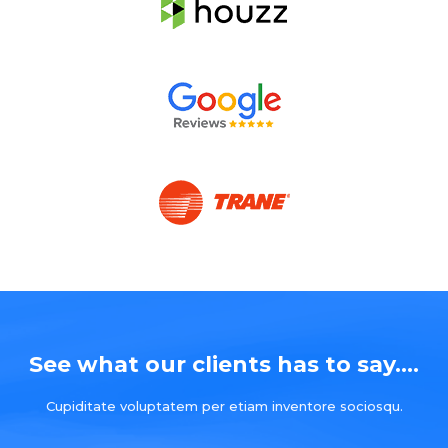
See what our clients has to say....
Cupiditate voluptatem per etiam inventore sociosqu.