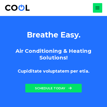
Skip
to
MAI
content
MEN
Breathe Easy.
Air Conditioning & Heating
Solutions!
Cupiditate voluptatem per etia.
SCHEDULE TODAY