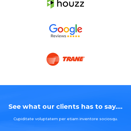
See what our clients has to say....
Cupiditate voluptatem per etiam inventore sociosqu.