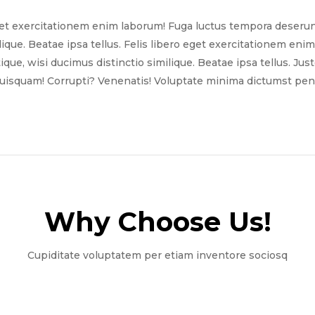
get exercitationem enim laborum! Fuga luctus tempora deserun
ilique. Beatae ipsa tellus. Felis libero eget exercitationem e
tique, wisi ducimus distinctio similique. Beatae ipsa tellus. Ju
quisquam! Corrupti? Venenatis! Voluptate minima dictumst pena
Why Choose Us!​
Cupiditate voluptatem per etiam inventore sociosq