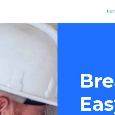
Ho
Bre
Eas