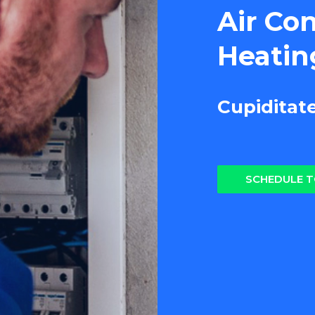
Air Co
Heatin
Cupiditat
SCHEDULE 