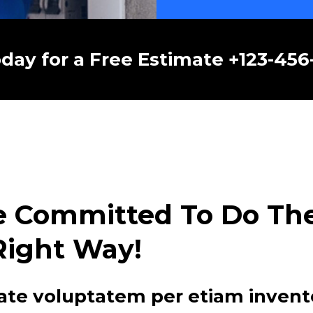
oday for a Free Estimate +123-45
e Committed To Do The 
Right Way!
ate voluptatem per etiam invent