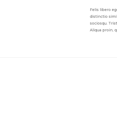
Felis libero e
distinctio sim
sociosqu. Tris
Aliqua proin, 