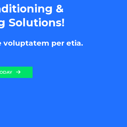
nditioning &
g Solutions!
e voluptatem per etia.
TODAY