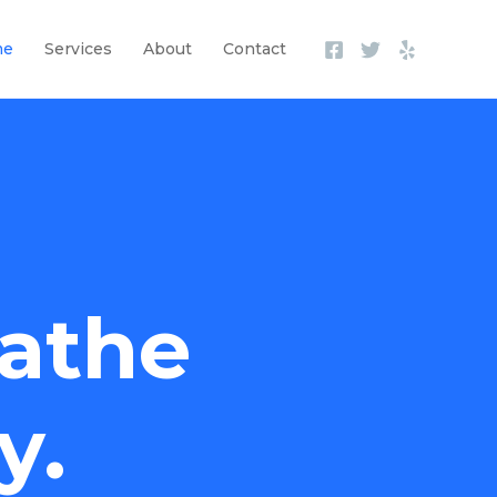
me
Services
About
Contact
athe
y.