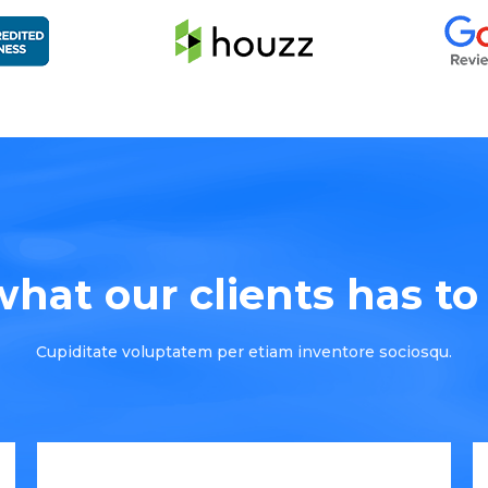
hat our clients has to s
Cupiditate voluptatem per etiam inventore sociosqu.