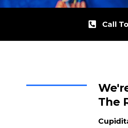
Call T
We'r
The 
Cupidit