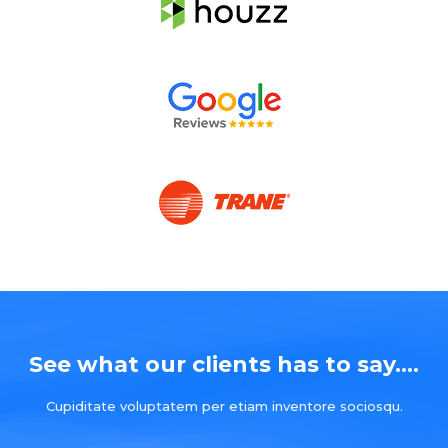
See what our clients has to say....
Cupiditate voluptatem per etiam inventore sociosqu.