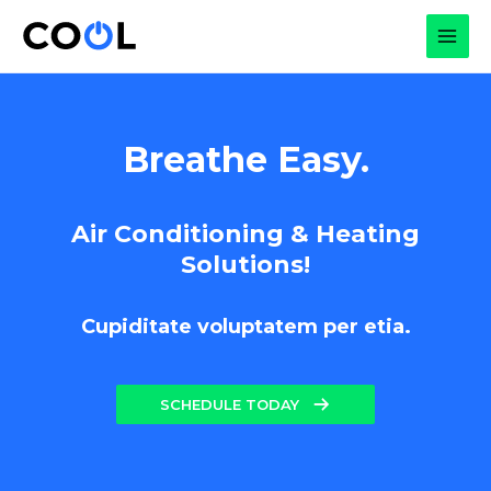
Skip
to
MAI
content
MEN
Breathe Easy.
Air Conditioning & Heating
Solutions!
Cupiditate voluptatem per etia.
SCHEDULE TODAY