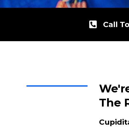
Call T
We'r
The 
Cupidit