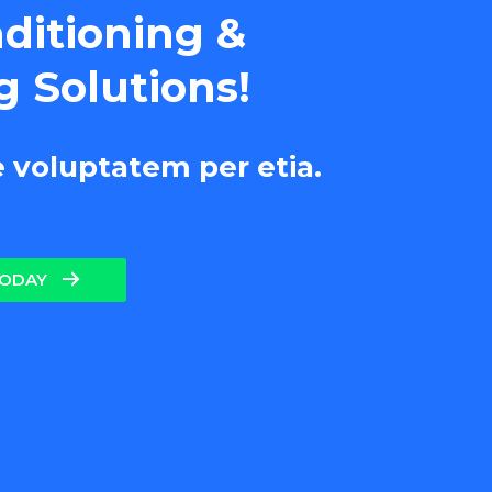
nditioning &
g Solutions!
e voluptatem per etia.
TODAY