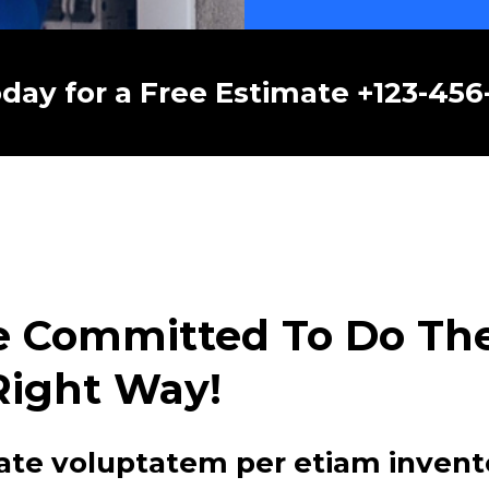
oday for a Free Estimate +123-45
e Committed To Do The 
Right Way!
ate voluptatem per etiam invent