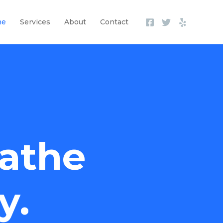
me
Services
About
Contact
athe
y.