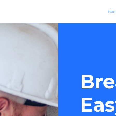
Ho
Bre
Eas