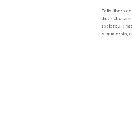
Felis libero e
distinctio sim
sociosqu. Tris
Aliqua proin, 