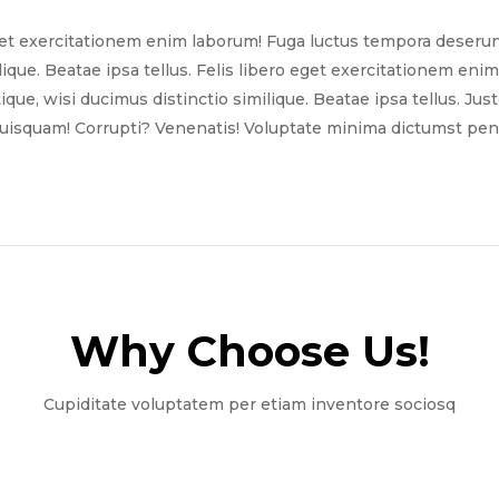
get exercitationem enim laborum! Fuga luctus tempora deserun
ilique. Beatae ipsa tellus. Felis libero eget exercitationem e
tique, wisi ducimus distinctio similique. Beatae ipsa tellus. Ju
quisquam! Corrupti? Venenatis! Voluptate minima dictumst pena
Why Choose Us!​
Cupiditate voluptatem per etiam inventore sociosq