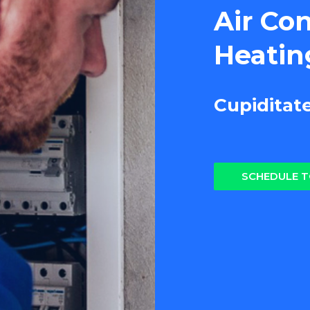
Air Co
Heatin
Cupiditat
SCHEDULE 