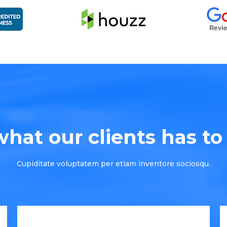
hat our clients has to s
Cupiditate voluptatem per etiam inventore sociosqu.