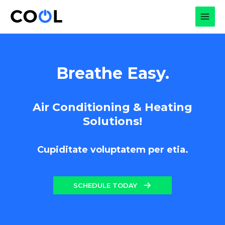
Skip
to
MAI
content
MEN
Breathe Easy.
Air Conditioning & Heating
Solutions!
Cupiditate voluptatem per etia.
SCHEDULE TODAY