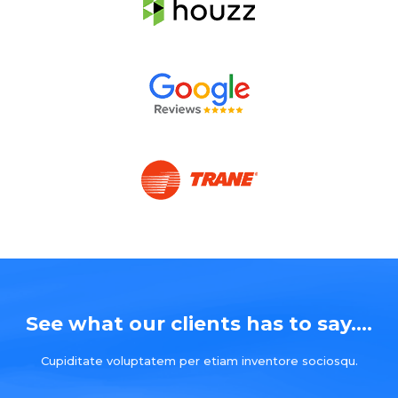
See what our clients has to say....
Cupiditate voluptatem per etiam inventore sociosqu.