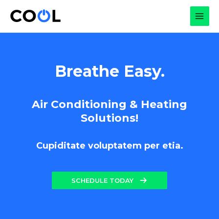
Skip
to
MAI
content
MEN
Breathe Easy.
Air Conditioning & Heating
Solutions!
Cupiditate voluptatem per etia.
SCHEDULE TODAY