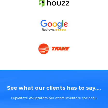
See what our clients has to say....
Cupiditate voluptatem per etiam inventore sociosqu.