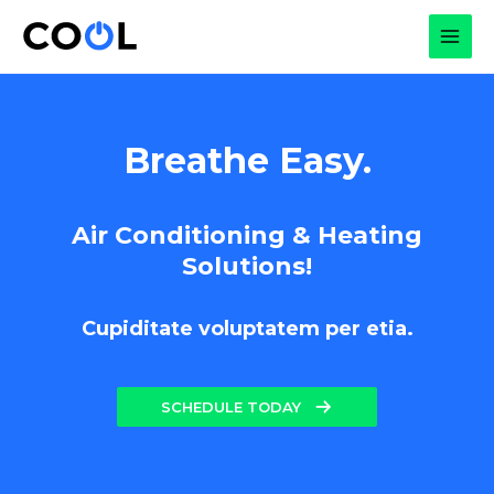
Skip
to
MAI
content
MEN
Breathe Easy.
Air Conditioning & Heating
Solutions!
Cupiditate voluptatem per etia.
SCHEDULE TODAY