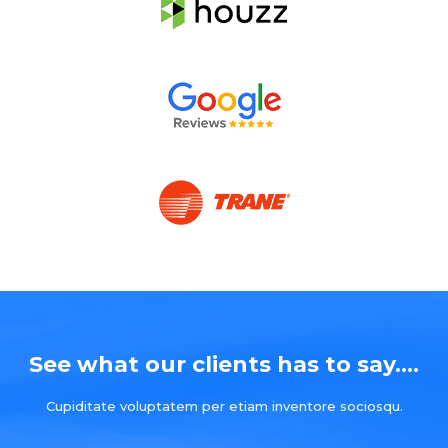
See what our clients has to say....
Cupiditate voluptatem per etiam inventore sociosqu.