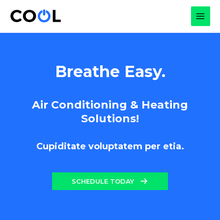
Skip
to
MAI
content
MEN
Breathe Easy.
Air Conditioning & Heating
Solutions!
Cupiditate voluptatem per etia.
SCHEDULE TODAY