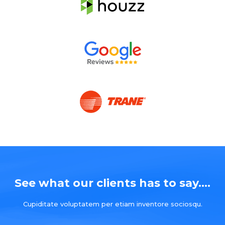
See what our clients has to say....
Cupiditate voluptatem per etiam inventore sociosqu.