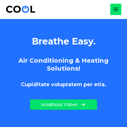
Skip
to
MAI
content
MEN
Breathe Easy.
Air Conditioning & Heating
Solutions!
Cupiditate voluptatem per etia.
SCHEDULE TODAY