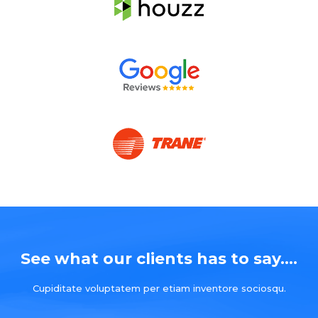
See what our clients has to say....
Cupiditate voluptatem per etiam inventore sociosqu.