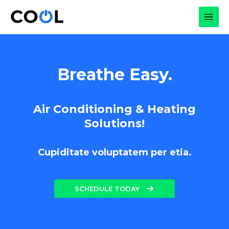
Skip
to
MAI
content
MEN
Breathe Easy.
Air Conditioning & Heating
Solutions!
Cupiditate voluptatem per etia.
SCHEDULE TODAY