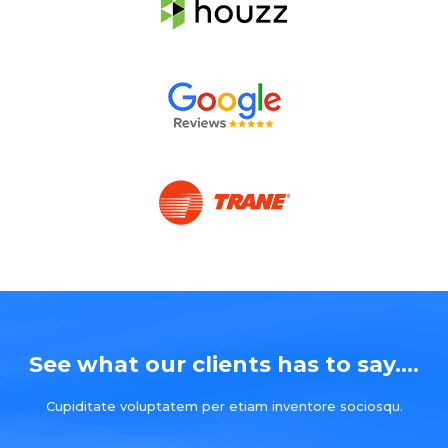
See what our clients has to say....
Cupiditate voluptatem per etiam inventore sociosqu.