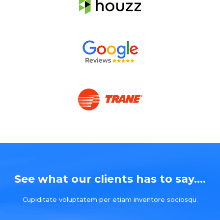
See what our clients has to say....
Cupiditate voluptatem per etiam inventore sociosqu.