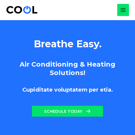
Skip
to
MAI
content
MEN
Breathe Easy.
Air Conditioning & Heating
Solutions!
Cupiditate voluptatem per etia.
SCHEDULE TODAY