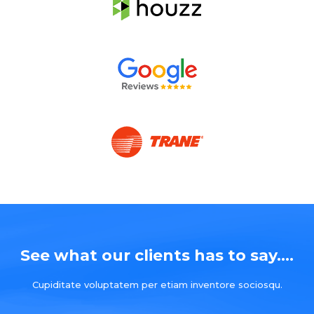
See what our clients has to say....
Cupiditate voluptatem per etiam inventore sociosqu.