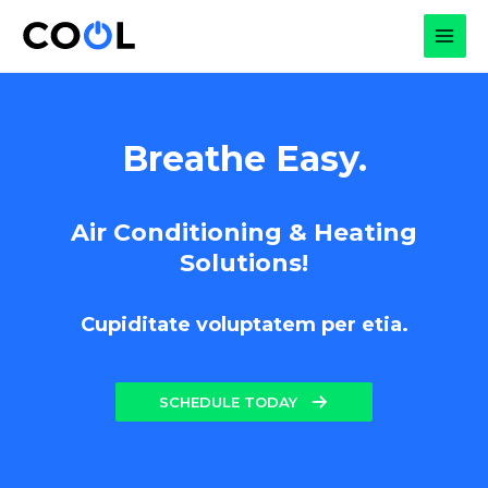
Skip
to
MAI
content
MEN
Breathe Easy.
Air Conditioning & Heating
Solutions!
Cupiditate voluptatem per etia.
SCHEDULE TODAY