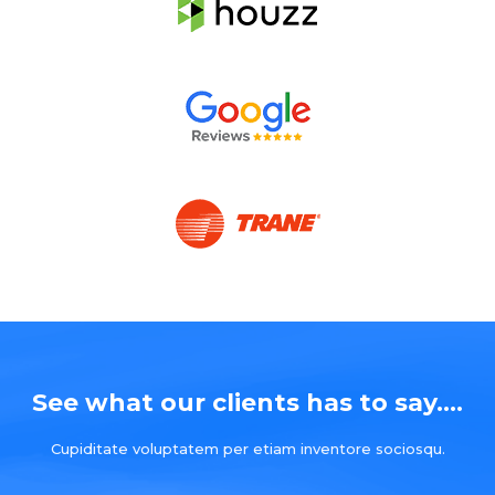
See what our clients has to say....
Cupiditate voluptatem per etiam inventore sociosqu.