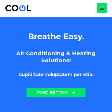
Skip
to
MAI
content
MEN
Breathe Easy.
Air Conditioning & Heating
Solutions!
Cupiditate voluptatem per etia.
SCHEDULE TODAY