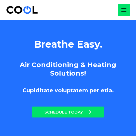
Skip
to
MAI
content
MEN
Breathe Easy.
Air Conditioning & Heating
Solutions!
Cupiditate voluptatem per etia.
SCHEDULE TODAY