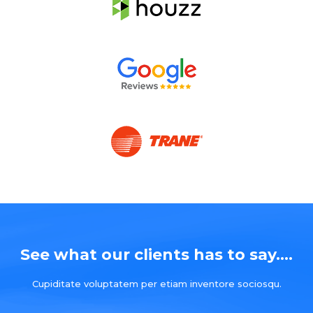
See what our clients has to say....
Cupiditate voluptatem per etiam inventore sociosqu.