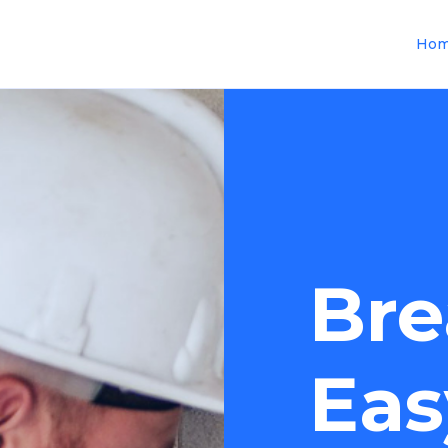
Ho
Bre
Eas