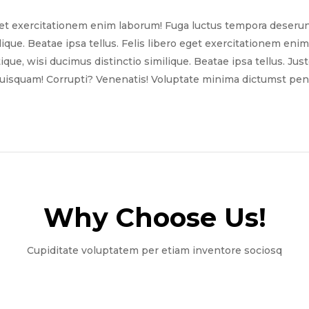
get exercitationem enim laborum! Fuga luctus tempora deserun
ilique. Beatae ipsa tellus. Felis libero eget exercitationem e
tique, wisi ducimus distinctio similique. Beatae ipsa tellus. Ju
quisquam! Corrupti? Venenatis! Voluptate minima dictumst pena
Why Choose Us!​
Cupiditate voluptatem per etiam inventore sociosq