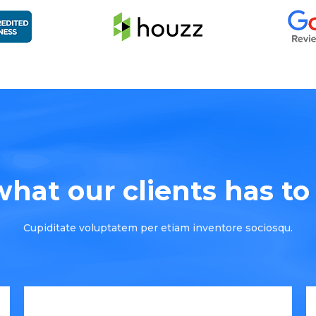
hat our clients has to s
Cupiditate voluptatem per etiam inventore sociosqu.