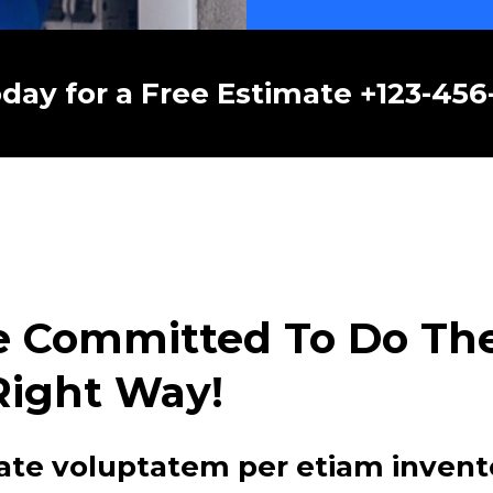
oday for a Free Estimate +123-45
e Committed To Do The 
Right Way!
ate voluptatem per etiam invent