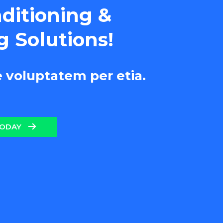
nditioning &
g Solutions!
e voluptatem per etia.
TODAY