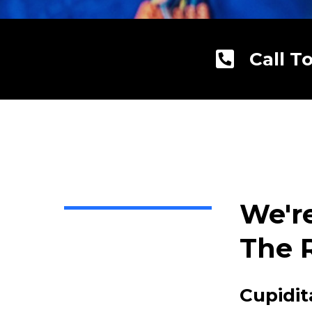
Call T
We'r
The 
Cupidit