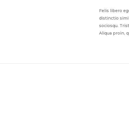
Felis libero e
distinctio sim
sociosqu. Tris
Aliqua proin, 