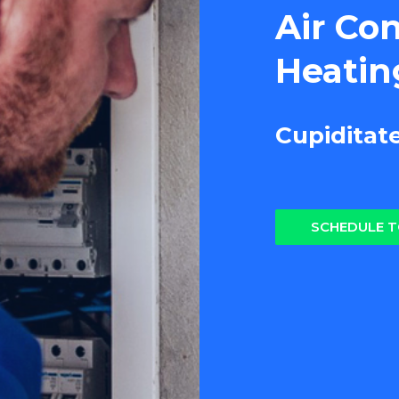
Air Co
Heatin
Cupiditat
SCHEDULE 