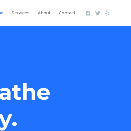
me
Services
About
Contact
athe
y.