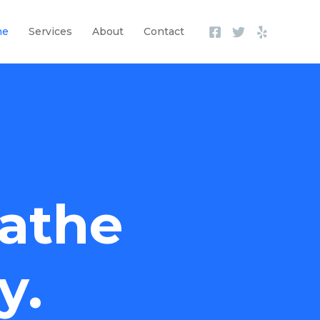
me
Services
About
Contact
athe
y.