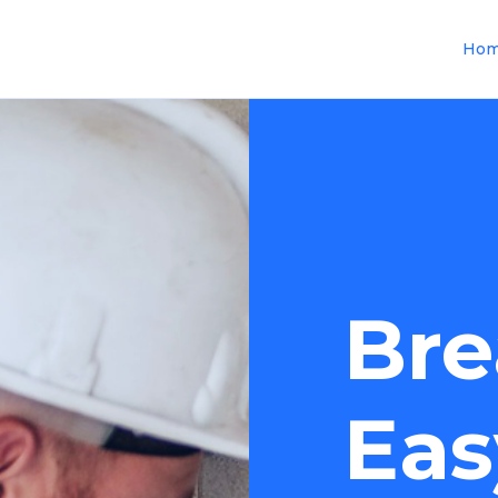
Ho
Bre
Eas