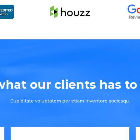
hat our clients has to s
Cupiditate voluptatem per etiam inventore sociosqu.