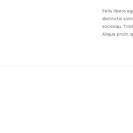
Felis libero e
distinctio sim
sociosqu. Tris
Aliqua proin, 