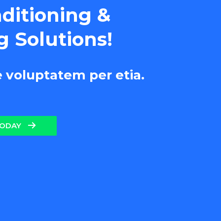
nditioning &
g Solutions!
e voluptatem per etia.
TODAY