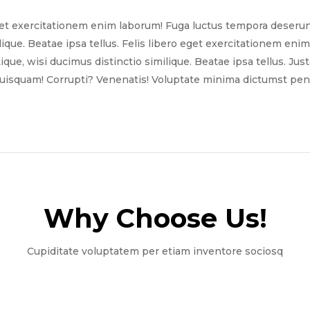
get exercitationem enim laborum! Fuga luctus tempora deserun
ilique. Beatae ipsa tellus. Felis libero eget exercitationem e
tique, wisi ducimus distinctio similique. Beatae ipsa tellus. Ju
quisquam! Corrupti? Venenatis! Voluptate minima dictumst pena
Why Choose Us!​
Cupiditate voluptatem per etiam inventore sociosq