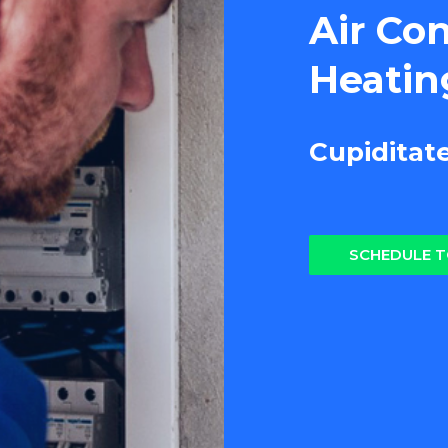
Air Co
Heatin
Cupiditat
SCHEDULE 