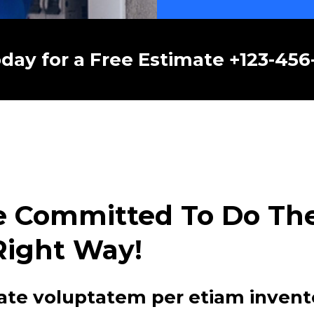
oday for a Free Estimate +123-45
e Committed To Do The 
Right Way!
ate voluptatem per etiam invent