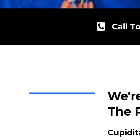
Call T
We'r
The 
Cupidit