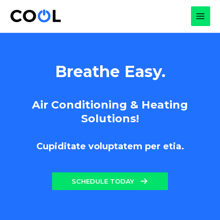
Skip
to
MAI
content
MEN
Breathe Easy.
Air Conditioning & Heating
Solutions!
Cupiditate voluptatem per etia.
SCHEDULE TODAY