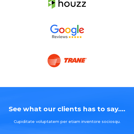
See what our clients has to say....
Cupiditate voluptatem per etiam inventore sociosqu.