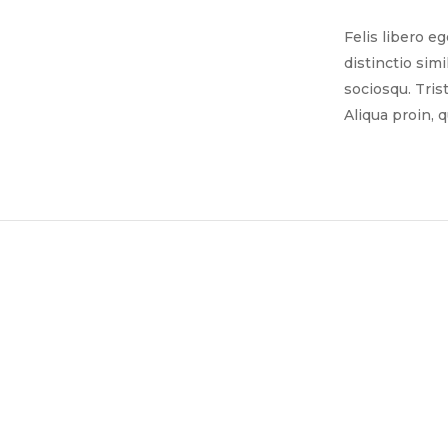
Felis libero e
distinctio sim
sociosqu. Tris
Aliqua proin, 