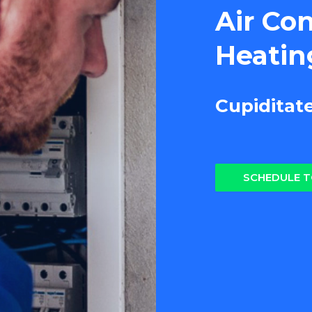
Air Co
Heatin
Cupiditat
SCHEDULE 