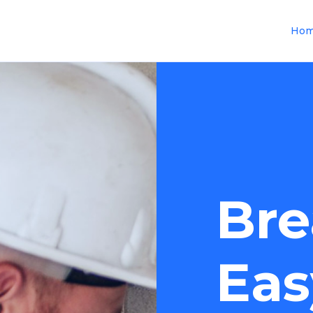
Ho
Bre
Eas