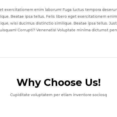
get exercitationem enim laborum! Fuga luctus tempora deserun
ilique. Beatae ipsa tellus. Felis libero eget exercitationem e
tique, wisi ducimus distinctio similique. Beatae ipsa tellus. Ju
quisquam! Corrupti? Venenatis! Voluptate minima dictumst pena
Why Choose Us!​
Cupiditate voluptatem per etiam inventore sociosq