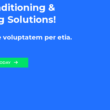
nditioning &
g Solutions!
e voluptatem per etia.
TODAY