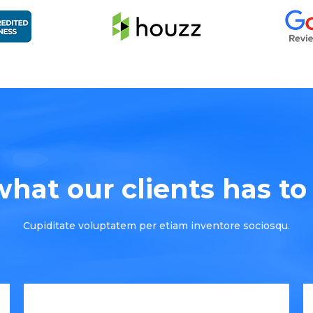
hat our clients has to s
Cupiditate voluptatem per etiam inventore sociosqu.