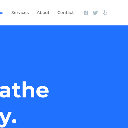
me
Services
About
Contact
athe
y.