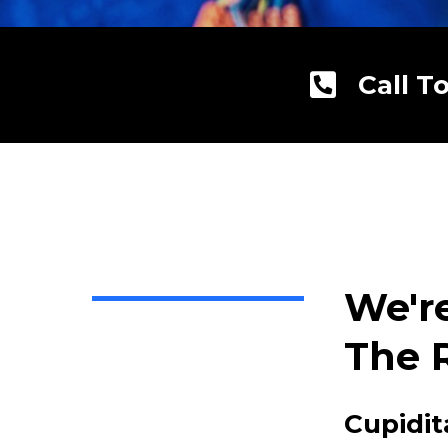
Call T
We'r
The 
Cupidit