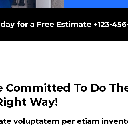
oday for a Free Estimate +123-45
e Committed To Do The 
Right Way!
ate voluptatem per etiam invent