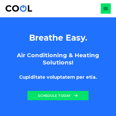
Skip
to
MAI
content
MEN
Breathe Easy.
Air Conditioning & Heating
Solutions!
Cupiditate voluptatem per etia.
SCHEDULE TODAY