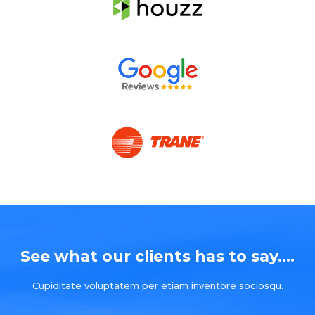
See what our clients has to say....
Cupiditate voluptatem per etiam inventore sociosqu.