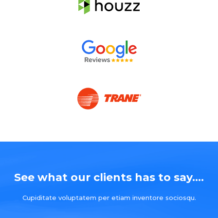
See what our clients has to say....
Cupiditate voluptatem per etiam inventore sociosqu.