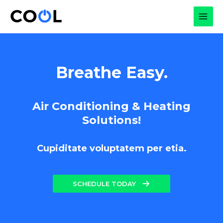
Skip
to
MAI
content
MEN
Breathe Easy.
Air Conditioning & Heating
Solutions!
Cupiditate voluptatem per etia.
SCHEDULE TODAY