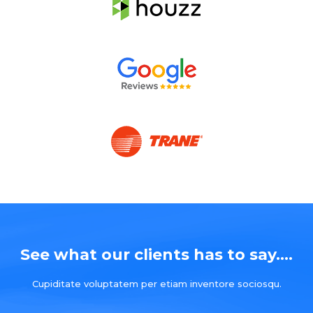
See what our clients has to say....
Cupiditate voluptatem per etiam inventore sociosqu.