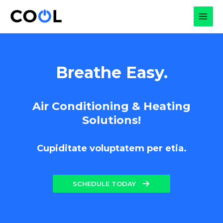
Skip
to
MAI
content
MEN
Breathe Easy.
Air Conditioning & Heating
Solutions!
Cupiditate voluptatem per etia.
SCHEDULE TODAY