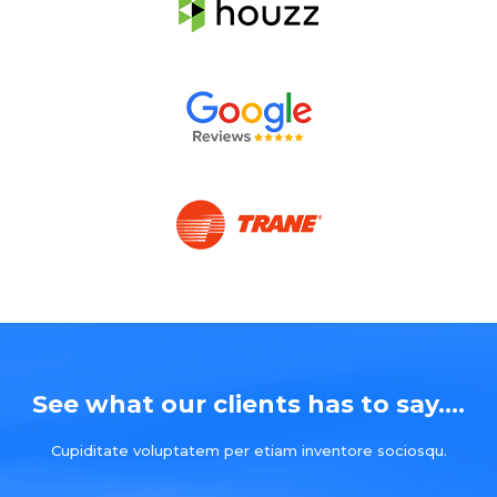
See what our clients has to say....
Cupiditate voluptatem per etiam inventore sociosqu.