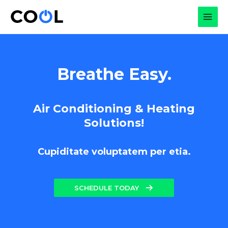
Skip
to
MAI
content
MEN
Breathe Easy.
Air Conditioning & Heating
Solutions!
Cupiditate voluptatem per etia.
SCHEDULE TODAY