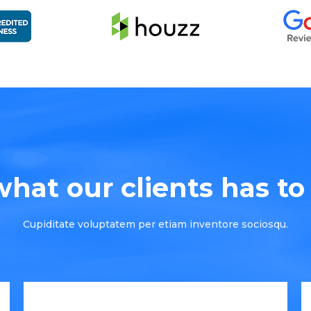
hat our clients has to s
Cupiditate voluptatem per etiam inventore sociosqu.