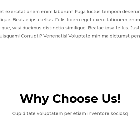
get exercitationem enim laborum! Fuga luctus tempora deserun
ilique. Beatae ipsa tellus. Felis libero eget exercitationem e
tique, wisi ducimus distinctio similique. Beatae ipsa tellus. Ju
quisquam! Corrupti? Venenatis! Voluptate minima dictumst pena
Why Choose Us!​
Cupiditate voluptatem per etiam inventore sociosq