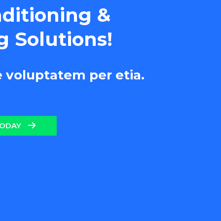
nditioning &
g Solutions!
e voluptatem per etia.
TODAY