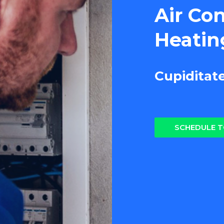
Air Co
Heatin
Cupiditat
SCHEDULE 