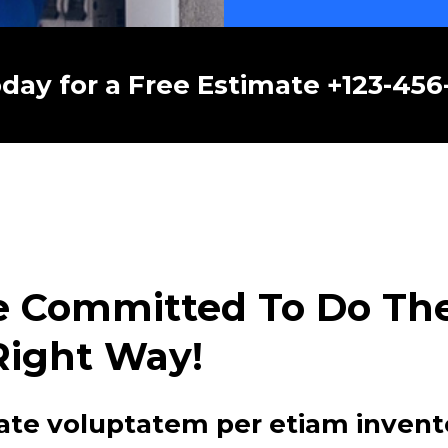
oday for a Free Estimate +123-45
e Committed To Do The 
Right Way!
ate voluptatem per etiam invent