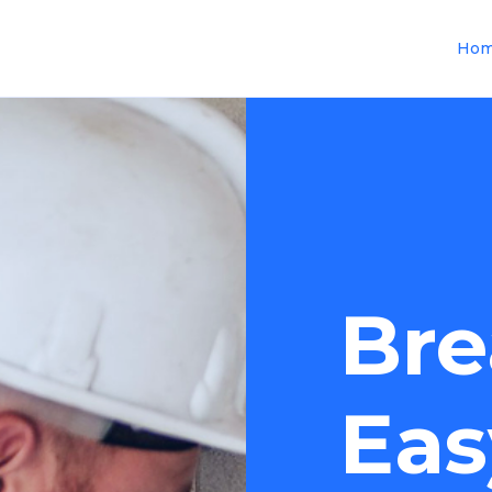
Ho
Bre
Eas