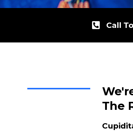
Call T
We'r
The 
Cupidit