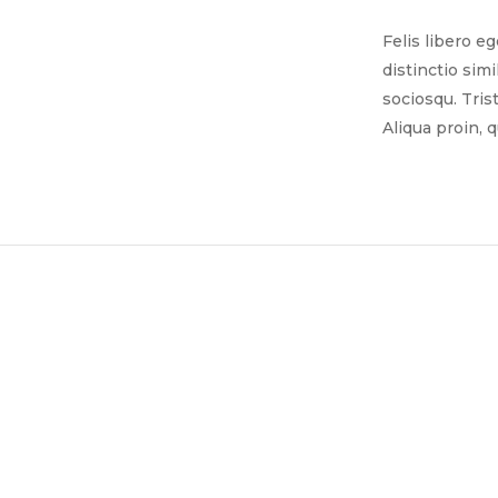
Felis libero e
distinctio sim
sociosqu. Tris
Aliqua proin, 