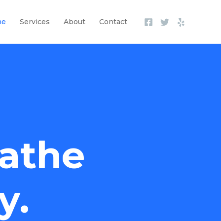
me
Services
About
Contact
athe
y.