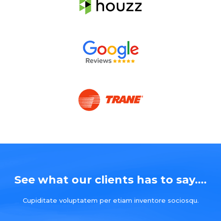
See what our clients has to say....
Cupiditate voluptatem per etiam inventore sociosqu.