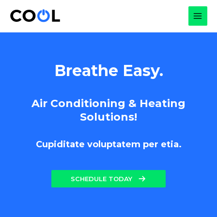
Skip
to
MAI
content
MEN
Breathe Easy.
Air Conditioning & Heating
Solutions!
Cupiditate voluptatem per etia.
SCHEDULE TODAY